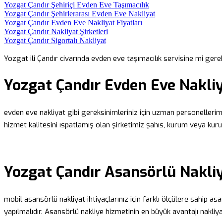
Yozgat Çandır Şehiriçi Evden Eve Taşımacılık
Yozgat Çandır Şehirlerarası Evden Eve Nakliyat
Yozgat Çandır Evden Eve Nakliyat Fiyatları
Yozgat Çandır Nakliyat Şirketleri
Yozgat Çandır Sigortalı Nakliyat
Yozgat ili Çandır civarında evden eve taşımacılık servisine mi ge
Yozgat Çandır Evden Eve Nakli
evden eve nakliyat gibi gereksinimleriniz için uzman personellerimiz
hizmet kalitesini ıspatlamış olan şirketimiz şahıs, kurum veya kuru
Yozgat Çandır Asansörlü Nakli
mobil asansörlü nakliyat ihtiyaçlarınız için farklı ölçülere sahip 
yapılmalıdır. Asansörlü nakliye hizmetinin en büyük avantajı nakliya