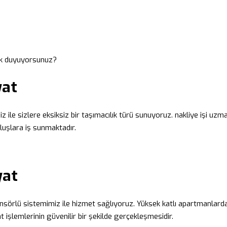
rek duyuyorsunuz?
yat
 ile sizlere eksiksiz bir taşımacılık türü sunuyoruz. nakliye işi uzman
luşlara iş sunmaktadır.
yat
asansörlü sistemimiz ile hizmet sağlıyoruz. Yüksek katlı apartmanlard
t işlemlerinin güvenilir bir şekilde gerçekleşmesidir.