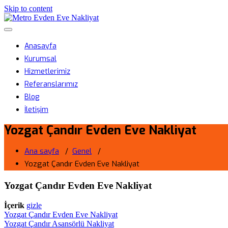
Skip to content
Metro Evden Eve Nakliyat
Menüyü aç/kapa
Profesyonel Taşımacılık Hizmeti
Anasayfa
Kurumsal
Hizmetlerimiz
Referanslarımız
Blog
İletişim
Yozgat Çandır Evden Eve Nakliyat
Ana sayfa
/
Genel
/
Yozgat Çandır Evden Eve Nakliyat
Yozgat Çandır Evden Eve Nakliyat
İçerik
gizle
Yozgat Çandır Evden Eve Nakliyat
Yozgat Çandır Asansörlü Nakliyat