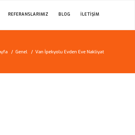
REFERANSLARIMIZ
BLOG
İLETIŞIM
ayfa
/
Genel
/
Van İpekyolu Evden Eve Nakliyat