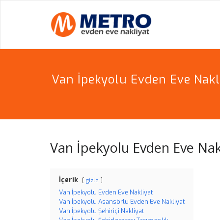
Skip
to
METR
PROFESYON
content
Van İpekyolu Evden Eve Nakl
Van İpekyolu Evden Eve Nak
İçerik
gizle
Van İpekyolu Evden Eve Nakliyat
Van İpekyolu Asansörlü Evden Eve Nakliyat
Van İpekyolu Şehiriçi Nakliyat