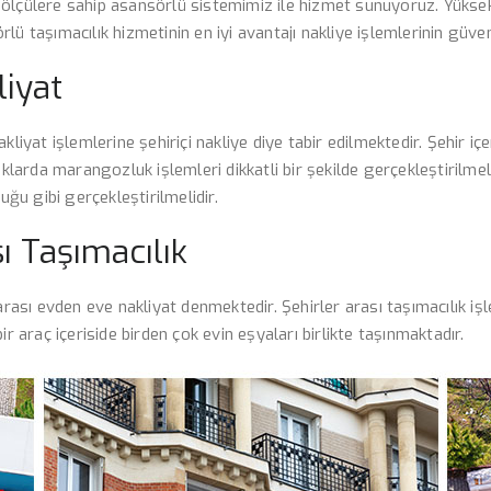
lı ölçülere sahip asansörlü sistemimiz ile hizmet sunuyoruz. Yüksek
lü taşımacılık hizmetinin en iyi avantajı nakliye işlemlerinin güve
liyat
 nakliyat işlemlerine şehiriçi nakliye diye tabir edilmektedir. Şehir i
ıklarda marangozluk işlemleri dikkatli bir şekilde gerçekleştirilmel
uğu gibi gerçekleştirilmelidir.
ı Taşımacılık
rarası evden eve nakliyat denmektedir. Şehirler arası taşımacılık i
r araç içeriside birden çok evin eşyaları birlikte taşınmaktadır.