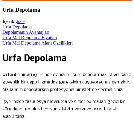
Urfa Depolama
İçerik
gizle
Urfa Depolama
Depolamanın Avantajları
Urfa Mal Depolama Fiyatları
Urfa Mal Depolama Alanı Özellikleri
Urfa Depolama
Urfa
il sınırları içerisinde evinizi bir süre depolatmak istiyorsanız
güvenilir bir depo hizmetine gereksinim duyuyorsunuz demektir.
Mallarınızı depolatırken profesyonel bir işletme seçmelisiniz.
İşyerinizde fazla eşya mevcutsa ve sizler bu malları geçici bir
süre depolatmak istiyorsanız işletmemizden ücret bilgisi
alabilirsiniz.