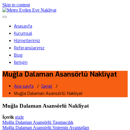
Skip to content
Metro Evden Eve Nakliyat
Menüyü aç/kapa
Profesyonel Taşımacılık Hizmeti
Anasayfa
Kurumsal
Hizmetlerimiz
Referanslarımız
Blog
İletişim
Muğla Dalaman Asansörlü Nakliyat
Ana sayfa
/
Genel
/
Muğla Dalaman Asansörlü Nakliyat
Muğla Dalaman Asansörlü Nakliyat
İçerik
gizle
Muğla Dalaman Asansörlü Taşımacılık
Muğla Dalaman Asansörlü Sistemin Avantajları