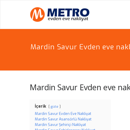
Skip
to
METR
PROFESYON
content
Mardin Savur Evden eve nakl
Mardin Savur Evden eve nak
İçerik
gizle
Mardin Savur Evden Eve Nakliyat
Mardin Savur Asansörlü Nakliyat
Mardin Savur Şehiriçi Nakliyat