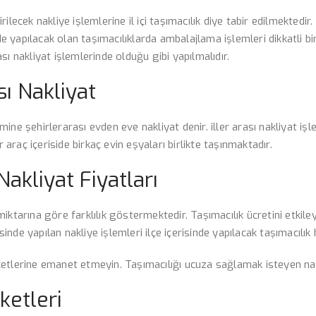
tirilecek nakliye işlemlerine il içi taşımacılık diye tabir edilmektedi
de yapılacak olan taşımacılıklarda ambalajlama işlemleri dikkatli bir 
ı nakliyat işlemlerinde olduğu gibi yapılmalıdır.
ı Nakliyat
ine şehirlerarası evden eve nakliyat denir. iller arası nakliyat işl
r araç içeriside birkaç evin eşyaları birlikte taşınmaktadır.
akliyat Fiyatları
iktarına göre farklılık göstermektedir. Taşımacılık ücretini etkile
risinde yapılan nakliye işlemleri ilçe içerisinde yapılacak taşımacıl
irketlerine emanet etmeyin. Taşımacılığı ucuza sağlamak isteyen nakl
ketleri