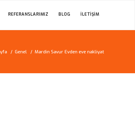
REFERANSLARIMIZ
BLOG
İLETIŞIM
yfa
/
Genel
/
Mardin Savur Evden eve nakliyat