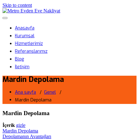
Skip to content
Metro Evden Eve Nakliyat
Menüyü aç/kapa
Profesyonel Taşımacılık Hizmeti
Anasayfa
Kurumsal
Hizmetlerimiz
Referanslarımız
Blog
İletişim
Mardin Depolama
Ana sayfa
/
Genel
/
Mardin Depolama
Mardin Depolama
İçerik
gizle
Mardin Depolama
Depolamanın Avantajları