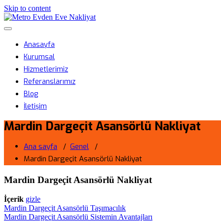
Skip to content
Metro Evden Eve Nakliyat
Menüyü aç/kapa
Profesyonel Taşımacılık Hizmeti
Anasayfa
Kurumsal
Hizmetlerimiz
Referanslarımız
Blog
İletişim
Mardin Dargeçit Asansörlü Nakliyat
Ana sayfa
/
Genel
/
Mardin Dargeçit Asansörlü Nakliyat
Mardin Dargeçit Asansörlü Nakliyat
İçerik
gizle
Mardin Dargeçit Asansörlü Taşımacılık
Mardin Dargeçit Asansörlü Sistemin Avantajları