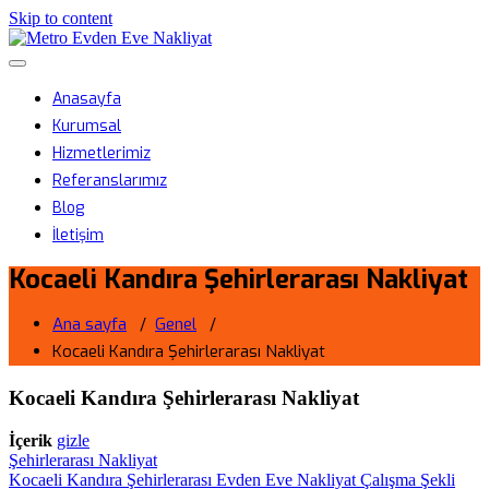
Skip to content
Metro Evden Eve Nakliyat
Menüyü aç/kapa
Profesyonel Taşımacılık Hizmeti
Anasayfa
Kurumsal
Hizmetlerimiz
Referanslarımız
Blog
İletişim
Kocaeli Kandıra Şehirlerarası Nakliyat
Ana sayfa
/
Genel
/
Kocaeli Kandıra Şehirlerarası Nakliyat
Kocaeli Kandıra Şehirlerarası Nakliyat
İçerik
gizle
Şehirlerarası Nakliyat
Kocaeli Kandıra Şehirlerarası Evden Eve Nakliyat Çalışma Şekli