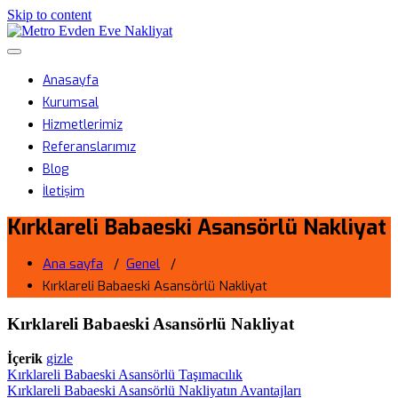
Skip to content
Metro Evden Eve Nakliyat
Menüyü aç/kapa
Profesyonel Taşımacılık Hizmeti
Anasayfa
Kurumsal
Hizmetlerimiz
Referanslarımız
Blog
İletişim
Kırklareli Babaeski Asansörlü Nakliyat
Ana sayfa
/
Genel
/
Kırklareli Babaeski Asansörlü Nakliyat
Kırklareli Babaeski Asansörlü Nakliyat
İçerik
gizle
Kırklareli Babaeski Asansörlü Taşımacılık
Kırklareli Babaeski Asansörlü Nakliyatın Avantajları