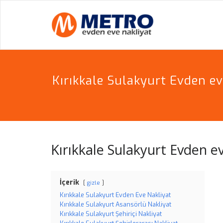
Skip
to
METR
PROFESYON
content
Kırıkkale Sulakyurt Evden ev
Kırıkkale Sulakyurt Evden ev
İçerik
gizle
Kırıkkale Sulakyurt Evden Eve Nakliyat
Kırıkkale Sulakyurt Asansörlü Nakliyat
Kırıkkale Sulakyurt Şehiriçi Nakliyat