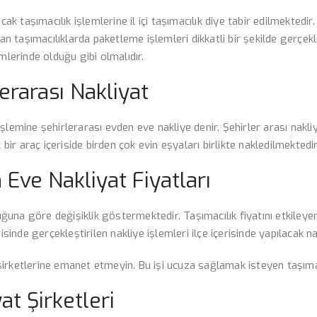
pılacak taşımacılık işlemlerine il içi taşımacılık diye tabir edilmekte
an taşımacılıklarda paketleme işlemleri dikkatli bir şekilde gerçekle
mlerinde olduğu gibi olmalıdır.
erarası Nakliyat
lemine şehirlerarası evden eve nakliye denir. Şehirler arası nakliye 
 bir araç içeriside birden çok evin eşyaları birlikte nakledilmektedir
 Eve Nakliyat Fiyatları
luğuna göre değişiklik göstermektedir. Taşımacılık fiyatını etkileye
risinde gerçekleştirilen nakliye işlemleri ilçe içerisinde yapılacak 
k şirketlerine emanet etmeyin. Bu işi ucuza sağlamak isteyen taşımac
at Şirketleri