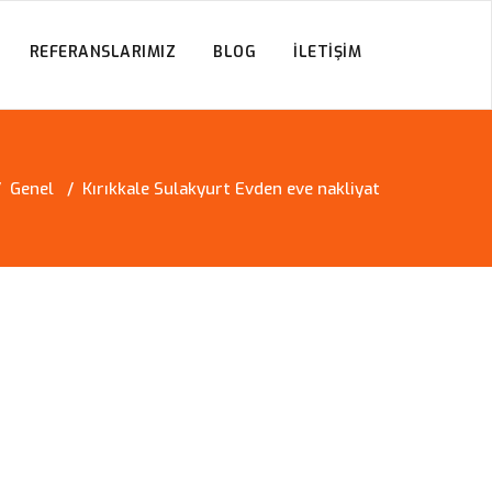
REFERANSLARIMIZ
BLOG
İLETIŞIM
/
Genel
/
Kırıkkale Sulakyurt Evden eve nakliyat