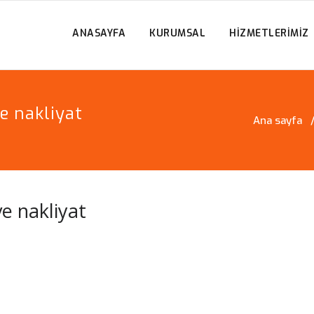
O EVDEN EVE NAKLIYAT
EL TAŞIMACILIK HIZMETI
ANASAYFA
KURUMSAL
HIZMETLERIMIZ
e nakliyat
Ana sayfa
e nakliyat