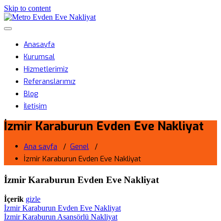
Skip to content
Metro Evden Eve Nakliyat
Menüyü aç/kapa
Profesyonel Taşımacılık Hizmeti
Anasayfa
Kurumsal
Hizmetlerimiz
Referanslarımız
Blog
İletişim
İzmir Karaburun Evden Eve Nakliyat
Ana sayfa
/
Genel
/
İzmir Karaburun Evden Eve Nakliyat
İzmir Karaburun Evden Eve Nakliyat
İçerik
gizle
İzmir Karaburun Evden Eve Nakliyat
İzmir Karaburun Asansörlü Nakliyat