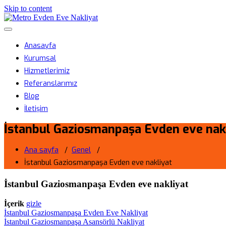
Skip to content
Metro Evden Eve Nakliyat
Menüyü aç/kapa
Profesyonel Taşımacılık Hizmeti
Anasayfa
Kurumsal
Hizmetlerimiz
Referanslarımız
Blog
İletişim
İstanbul Gaziosmanpaşa Evden eve nak
Ana sayfa
/
Genel
/
İstanbul Gaziosmanpaşa Evden eve nakliyat
İstanbul Gaziosmanpaşa Evden eve nakliyat
İçerik
gizle
İstanbul Gaziosmanpaşa Evden Eve Nakliyat
İstanbul Gaziosmanpaşa Asansörlü Nakliyat