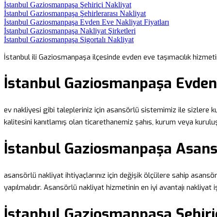
İstanbul Gaziosmanpaşa Şehiriçi Nakliyat
İstanbul Gaziosmanpaşa Şehirlerarası Nakliyat
İstanbul Gaziosmanpaşa Evden Eve Nakliyat Fiyatları
İstanbul Gaziosmanpaşa Nakliyat Şirketleri
İstanbul Gaziosmanpaşa Sigortalı Nakliyat
İstanbul ili Gaziosmanpaşa ilçesinde evden eve taşımacılık hizmet
İstanbul Gaziosmanpaşa Evden
ev nakliyesi gibi talepleriniz için asansörlü sistemimiz ile sizlere 
kalitesini kanıtlamış olan ticarethanemiz şahıs, kurum veya kurulu
İstanbul Gaziosmanpaşa Asans
asansörlü nakliyat ihtiyaçlarınız için değişik ölçülere sahip asans
yapılmalıdır. Asansörlü nakliyat hizmetinin en iyi avantajı nakliyat
İstanbul Gaziosmanpaşa Şehiriç