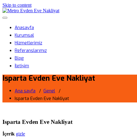
Skip to content
Metro Evden Eve Nakliyat
Menüyü aç/kapa
Profesyonel Taşımacılık Hizmeti
Anasayfa
Kurumsal
Hizmetlerimiz
Referanslarımız
Blog
İletişim
Isparta Evden Eve Nakliyat
Ana sayfa
/
Genel
/
Isparta Evden Eve Nakliyat
Isparta Evden Eve Nakliyat
İçerik
gizle