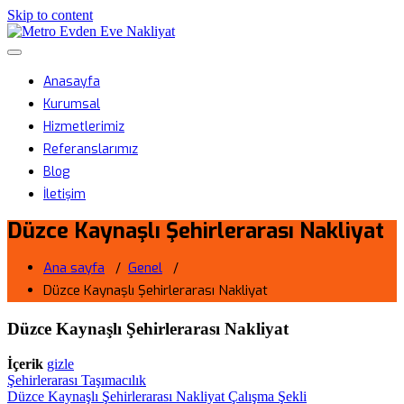
Skip to content
Metro Evden Eve Nakliyat
Menüyü aç/kapa
Profesyonel Taşımacılık Hizmeti
Anasayfa
Kurumsal
Hizmetlerimiz
Referanslarımız
Blog
İletişim
Düzce Kaynaşlı Şehirlerarası Nakliyat
Ana sayfa
/
Genel
/
Düzce Kaynaşlı Şehirlerarası Nakliyat
Düzce Kaynaşlı Şehirlerarası Nakliyat
İçerik
gizle
Şehirlerarası Taşımacılık
Düzce Kaynaşlı Şehirlerarası Nakliyat Çalışma Şekli