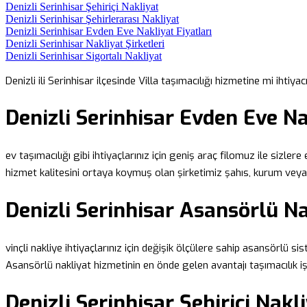
Denizli Serinhisar Şehiriçi Nakliyat
Denizli Serinhisar Şehirlerarası Nakliyat
Denizli Serinhisar Evden Eve Nakliyat Fiyatları
Denizli Serinhisar Nakliyat Şirketleri
Denizli Serinhisar Sigortalı Nakliyat
Denizli ili Serinhisar ilçesinde Villa taşımacılığı hizmetine mi ihtiyac
Denizli Serinhisar Evden Eve Na
ev taşımacılığı gibi ihtiyaçlarınız için geniş araç filomuz ile sizlere
hizmet kalitesini ortaya koymuş olan şirketimiz şahıs, kurum veya
Denizli Serinhisar Asansörlü N
vinçli nakliye ihtiyaçlarınız için değişik ölçülere sahip asansörlü s
Asansörlü nakliyat hizmetinin en önde gelen avantajı taşımacılık i
Denizli Serinhisar Şehiriçi Nakl