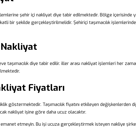
k işlemlerine şehir içi nakliyat diye tabir edilmektedir. Bölge içerisin
atli bir şekilde gerçekleştirilmelidir. Şehiriçi taşımacılık işlemlerin
 Nakliyat
eve taşımacılık diye tabir edilir. iller arası nakliyat işlemleri her za
ilmektedir.
kliyat Fiyatları
lik göstermektedir. Taşımacılık fiyatını etkileyen değişkenlerden diğe
lacak nakliyat işine göre daha ucuz olacaktır.
ne emanet etmeyin. Bu işi ucuza gerçekleştirmek isteyen nakliye şirket