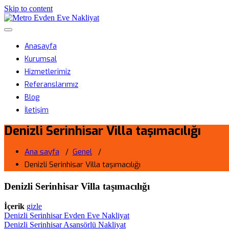
Skip to content
Metro Evden Eve Nakliyat
Menüyü aç/kapa
Profesyonel Taşımacılık Hizmeti
Anasayfa
Kurumsal
Hizmetlerimiz
Referanslarımız
Blog
İletişim
Denizli Serinhisar Villa taşımacılığı
Ana sayfa
/
Genel
/
Denizli Serinhisar Villa taşımacılığı
Denizli Serinhisar Villa taşımacılığı
İçerik
gizle
Denizli Serinhisar Evden Eve Nakliyat
Denizli Serinhisar Asansörlü Nakliyat