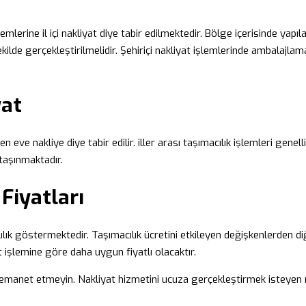
işlemlerine il içi nakliyat diye tabir edilmektedir. Bölge içerisinde yapı
kilde gerçekleştirilmelidir. Şehiriçi nakliyat işlemlerinde ambalajlam
yat
eve nakliye diye tabir edilir. iller arası taşımacılık işlemleri genelli
 taşınmaktadır.
Fiyatları
ık göstermektedir. Taşımacılık ücretini etkileyen değişkenlerden diğer
at işlemine göre daha uygun fiyatlı olacaktır.
ine emanet etmeyin. Nakliyat hizmetini ucuza gerçekleştirmek isteyen n