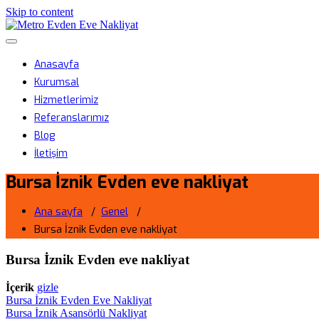
Skip to content
Metro Evden Eve Nakliyat
Menüyü aç/kapa
Profesyonel Taşımacılık Hizmeti
Anasayfa
Kurumsal
Hizmetlerimiz
Referanslarımız
Blog
İletişim
Bursa İznik Evden eve nakliyat
Ana sayfa
/
Genel
/
Bursa İznik Evden eve nakliyat
Bursa İznik Evden eve nakliyat
İçerik
gizle
Bursa İznik Evden Eve Nakliyat
Bursa İznik Asansörlü Nakliyat