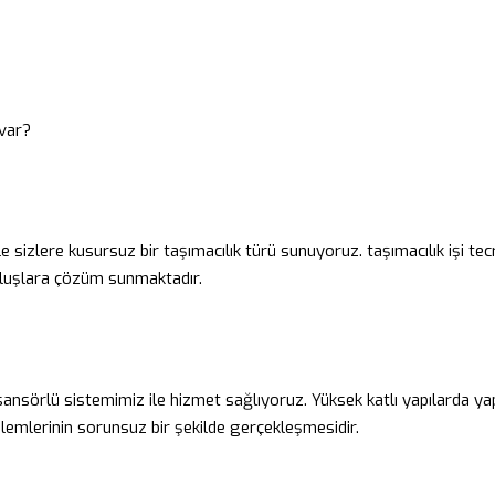
 var?
le sizlere kusursuz bir taşımacılık türü sunuyoruz. taşımacılık işi tec
ruluşlara çözüm sunmaktadır.
sansörlü sistemimiz ile hizmet sağlıyoruz. Yüksek katlı yapılarda yapı
şlemlerinin sorunsuz bir şekilde gerçekleşmesidir.