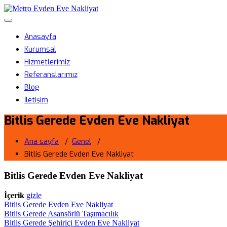
Skip
Metro Evden Eve Nakliyat
to
Menüyü aç/kapa
content
Profesyonel Taşımacılık Hizmeti
Anasayfa
Kurumsal
Hizmetlerimiz
Referanslarımız
Blog
İletişim
Bitlis Gerede Evden Eve Nakliyat
Ana sayfa
/
Genel
/
Bitlis Gerede Evden Eve Nakliyat
Bitlis Gerede Evden Eve Nakliyat
İçerik
gizle
Bitlis Gerede Evden Eve Nakliyat
Bitlis Gerede Asansörlü Taşımacılık
Bitlis Gerede Şehiriçi Evden Eve Nakliyat