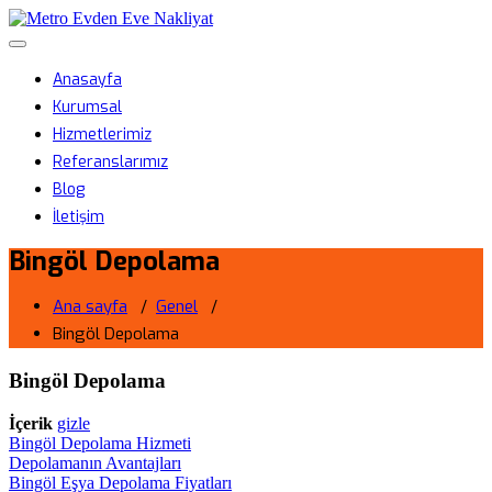
Skip
Metro Evden Eve Nakliyat
to
Menüyü aç/kapa
content
Profesyonel Taşımacılık Hizmeti
Anasayfa
Kurumsal
Hizmetlerimiz
Referanslarımız
Blog
İletişim
Bingöl Depolama
Ana sayfa
/
Genel
/
Bingöl Depolama
Bingöl Depolama
İçerik
gizle
Bingöl Depolama Hizmeti
Depolamanın Avantajları
Bingöl Eşya Depolama Fiyatları