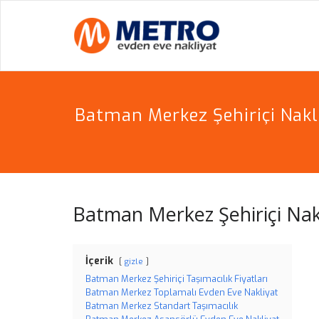
Skip
to
METR
PROFESYON
content
Batman Merkez Şehiriçi Nakl
Batman Merkez Şehiriçi Nak
İçerik
gizle
Batman Merkez Şehiriçi Taşımacılık Fiyatları
Batman Merkez Toplamalı Evden Eve Nakliyat
Batman Merkez Standart Taşımacılık