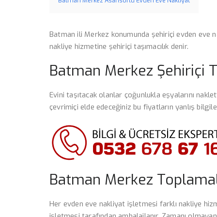
Batman Merkez Asansörlü Evden Eve Nakliyat
Batman ili Merkez konumunda şehiriçi evden eve nak
nakliye hizmetine şehiriçi taşımacılık denir.
Batman Merkez Şehiriçi Ta
Evini taşıtacak olanlar çoğunlukla eşyalarını nakle
çevrimiçi elde edeceğiniz bu fiyatların yanlış bilgi
Batman Merkez Toplamalı
Her evden eve nakliyat işletmesi farklı nakliye hiz
işletmesi tarafından ambalajlanır. Zamanı olmayan 