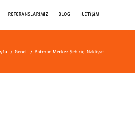
REFERANSLARIMIZ
BLOG
İLETIŞIM
yfa
/
Genel
/
Batman Merkez Şehiriçi Nakliyat