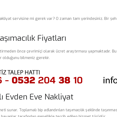
liyat servisine mi gerek var? O zaman tam yerindesiniz. Bir şehri
şımacılık Fiyatları
ttirmeden önce çevrimiçi olarak ücret araştırması yapmaktadır. Bu 
ler olduğunu bilmeniz gerekir.
 Evden Eve Nakliyat
meti sunar. Toplamalı bip adlandırılan taşımacılık şeklinde taşınm
bayanlar tarafından genellikle tercih edilen hizmet türüdür.