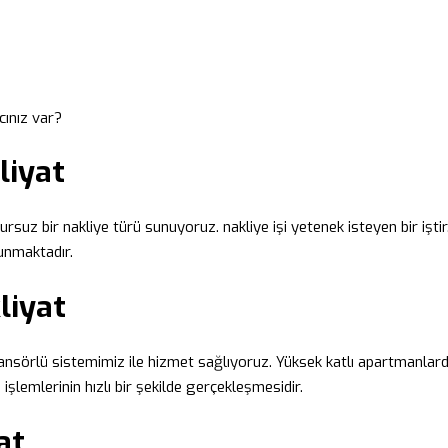
cınız var?
liyat
usursuz bir nakliye türü sunuyoruz. nakliye işi yetenek isteyen bir işti
unmaktadır.
liyat
asansörlü sistemimiz ile hizmet sağlıyoruz. Yüksek katlı apartmanlard
 işlemlerinin hızlı bir şekilde gerçekleşmesidir.
at