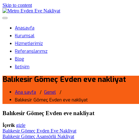
Skip to content
Metro Evden Eve Nakliyat
Menüyü aç/kapa
Profesyonel Taşımacılık Hizmeti
Anasayfa
Kurumsal
Hizmetlerimiz
Referanslarımız
Blog
İletişim
Balıkesir Gömeç Evden eve nakliyat
Ana sayfa
/
Genel
/
Balıkesir Gömeç Evden eve nakliyat
Balıkesir Gömeç Evden eve nakliyat
İçerik
gizle
Balıkesir Gömeç Evden Eve Nakliyat
Balıkesir Gömeç Asansörlü Nakliyat