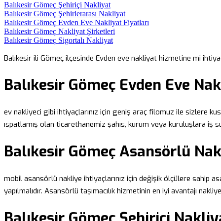
Balıkesir Gömeç Şehiriçi Nakliyat
Balıkesir Gömeç Şehirlerarası Nakliyat
Balıkesir Gömeç Evden Eve Nakliyat Fiyatları
Balıkesir Gömeç Nakliyat Şirketleri
Balıkesir Gömeç Sigortalı Nakliyat
Balıkesir ili Gömeç ilçesinde Evden eve nakliyat hizmetine mi ihtiya
Balıkesir Gömeç Evden Eve Nak
ev nakliyeci gibi ihtiyaçlarınız için geniş araç filomuz ile sizlere k
ıspatlamış olan ticarethanemiz şahıs, kurum veya kuruluşlara iş s
Balıkesir Gömeç Asansörlü Nak
mobil asansörlü nakliye ihtiyaçlarınız için değişik ölçülere sahip 
yapılmalıdır. Asansörlü taşımacılık hizmetinin en iyi avantajı nakliye
Balıkesir Gömeç Şehiriçi Nakliy