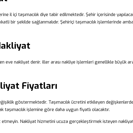
lerine il içi taşımacılık diye tabir edilmektedir. Şehir içerisinde yapıl
katli bir şekilde sağlanmalıdır. Şehiriçi taşımacılık işlemlerinde amb
Nakliyat
n eve nakliyat denir. iller arası nakliye işlemleri genellikle büyük ara
iyat Fiyatları
ğişiklik göstermektedir. Taşımacılık ücretini etkileyen değişkenlerden
cak taşımacılık işlemine göre daha uygun fiyatlı olacaktır.
et etmeyin. Nakliyat hizmetini ucuza gerçekleştirmek isteyen nakliyat 