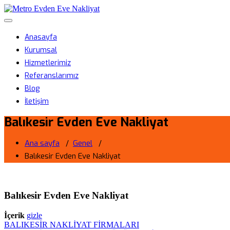
Skip
Metro Evden Eve Nakliyat
to
Menüyü aç/kapa
content
Profesyonel Taşımacılık Hizmeti
Anasayfa
Kurumsal
Hizmetlerimiz
Referanslarımız
Blog
İletişim
Balıkesir Evden Eve Nakliyat
Ana sayfa
/
Genel
/
Balıkesir Evden Eve Nakliyat
Balıkesir Evden Eve Nakliyat
İçerik
gizle
BALIKESİR NAKLİYAT FİRMALARI