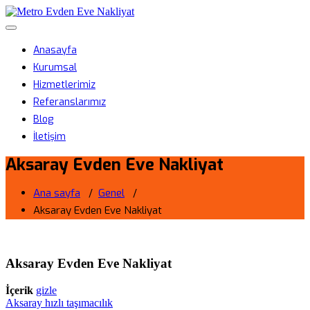
Skip
Metro Evden Eve Nakliyat
to
Menüyü aç/kapa
content
Profesyonel Taşımacılık Hizmeti
Anasayfa
Kurumsal
Hizmetlerimiz
Referanslarımız
Blog
İletişim
Aksaray Evden Eve Nakliyat
Ana sayfa
/
Genel
/
Aksaray Evden Eve Nakliyat
Aksaray Evden Eve Nakliyat
İçerik
gizle
Aksaray hızlı taşımacılık